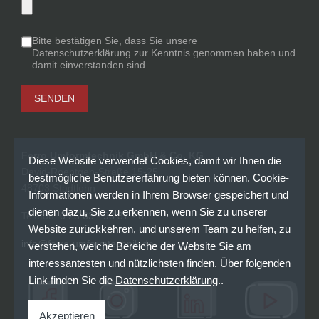
Bitte bestätigen Sie, dass Sie unsere
Datenschutzerklärung zur Kenntnis genommen haben und
damit einverstanden sind.
SENDEN
Ferro Umformtechnik GmbH & Co. KG
Diese Website verwendet Cookies, damit wir Ihnen die
David-Roentgen-Straße 15-25
bestmögliche Benutzererfahrung bieten können. Cookie-
48703 Stadtlohn
Informationen werden in Ihrem Browser gespeichert und
dienen dazu, Sie zu erkennen, wenn Sie zu unserer
Telefon:
0 25 63 - 93 37 - 0
Website zurückkehren, und unserem Team zu helfen, zu
info@ferro-umformtechnik.de
verstehen, welche Bereiche der Website Sie am
interessantesten und nützlichsten finden. Über folgenden
Link finden Sie die
Datenschutzerklärung
..
Akzeptieren