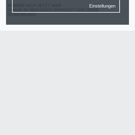
BEWIRB DICH JETZT HIER
-
Einstellungen
IN NUR 30 SEKUNDEN ERREICHT UNS DEINE
BEWERBUNG!
Zustimmung verwalten