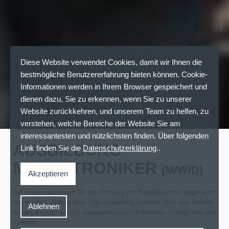
Diese Website verwendet Cookies, damit wir Ihnen die
bestmögliche Benutzererfahrung bieten können. Cookie-
Informationen werden in Ihrem Browser gespeichert und
dienen dazu, Sie zu erkennen, wenn Sie zu unserer
Website zurückkehren, und unserem Team zu helfen, zu
verstehen, welche Bereiche der Website Sie am
interessantesten und nützlichsten finden. Über folgenden
AUSBILDUNG
Link finden Sie die
Datenschutzerklärung
..
MECHATRONIKER
(M/W/D)
Akzeptieren
Bei Ferro machen wir Dir den Einstieg ins Berufsleben so angenehm
wie möglich: Neben einer Top-Ausbildung erwartet Dich eine lockere
Ablehnen
Arbeitsatmosphäre mit engagierten und hilfsbereiten Kolleginnen und
Kollegen.